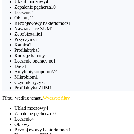
Układ moczowy
4
Zapalenie pęcherza
10
Leczenie
4
Objawy
11
Bezobjawowy bakteriomocz
1
Nawracające ZUM
1
Zapobieganie
1
Przyczyny
3
Kamica
7
Profilaktyka
3
Rodzaje kamicy
1
Leczenie operacyjne
1
Dieta
1
Antybiotykooporność
1
Mikrobiom
1
Czynniki ryzyka
1
Profilaktyka ZUM
1
Filtruj według tematu
Wyczyść filtry
Układ moczowy
4
Zapalenie pęcherza
10
Leczenie
4
Objawy
11
Bezobjawowy bakteriomocz
1