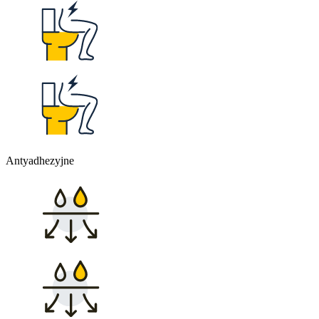
Antyadhezyjne