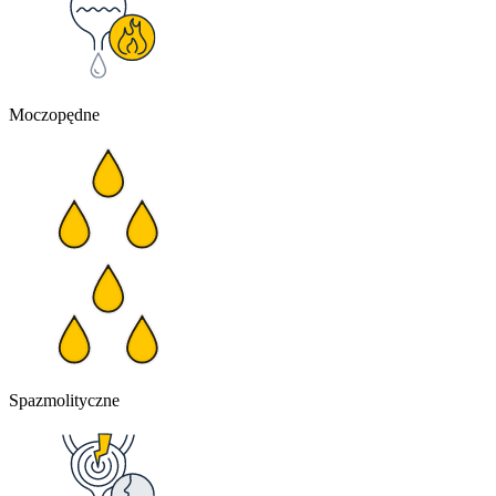
Moczopędne
Spazmolityczne