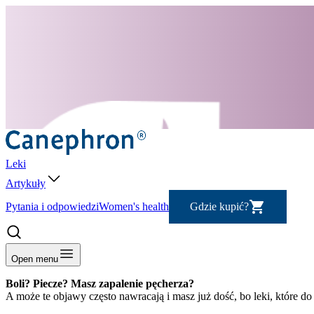
Leki
Artykuły
Pytania i odpowiedzi
Women's health
Gdzie kupić?
Open menu
Boli? Piecze? Masz zapalenie pęcherza?
A może te objawy często nawracają i masz już dość, bo leki, które do