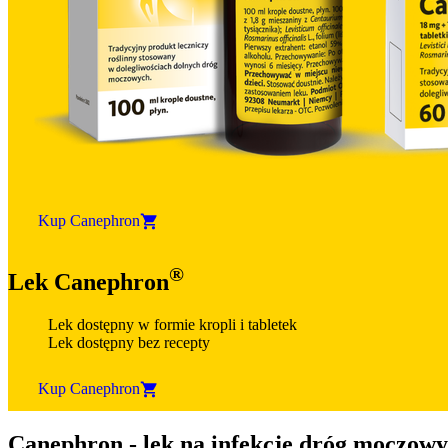
Kup Canephron
®
Lek Canephron
Lek dostępny w formie kropli i tabletek
Lek dostępny bez recepty
Kup Canephron
Canephron - lek na infekcje dróg moczowy